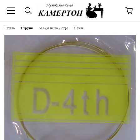
Начало
Струни
за акустична китара
Career