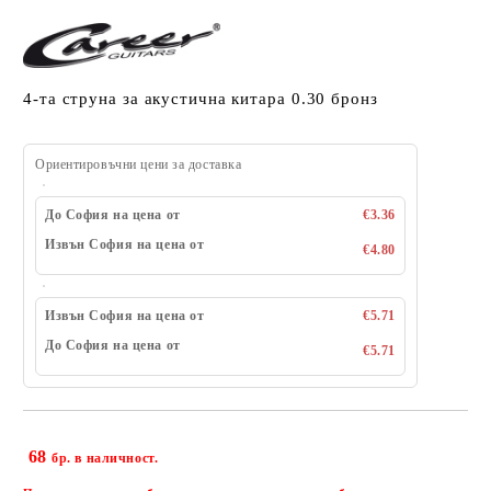
4-та струна за акустична китара 0.30 бронз
Ориентировъчни цени за доставка
До София на цена от
€3.36
Извън София на цена от
€4.80
Извън София на цена от
€5.71
До София на цена от
€5.71
68
Добави в желани
бр. в наличност.