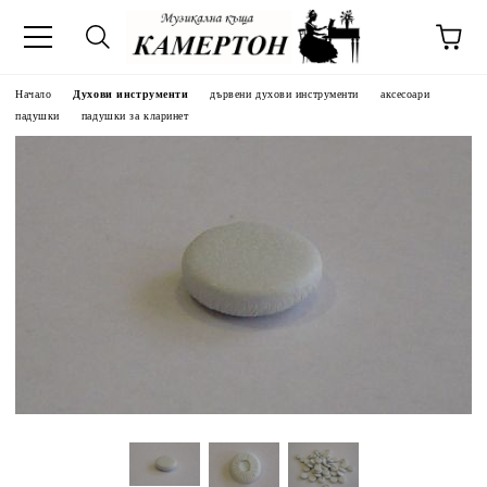
Начало
Духови инструменти
дървени духови инструменти
аксесоари
падушки
падушки за кларинет