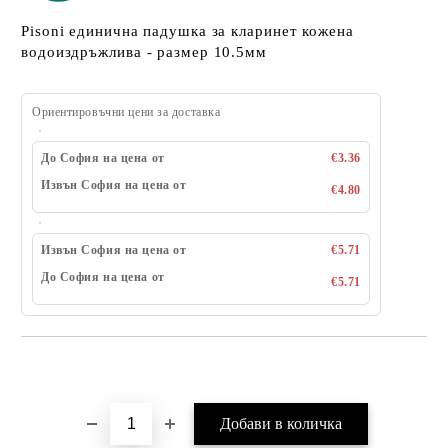
Pisoni единична падушка за кларинет кожена
водоиздръжлива - размер 10.5мм
Ориентировъчни цени за доставка
До София на цена от
€3.36
Извън София на цена от
€4.80
Извън София на цена от
€5.71
До София на цена от
€5.71
Добави в желани