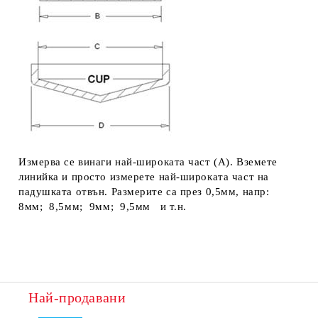
Измерва се винаги най-широката част (А). Вземете
линийка и просто измерете най-широката част на
падушката отвън. Размерите са през 0,5мм, напр:
8мм; 8,5мм; 9мм; 9,5мм и т.н.
Най-продавани