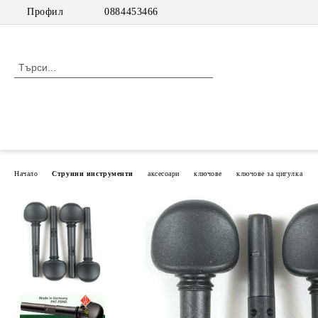
Профил
0884453466
Начало
Струнни инструменти
аксесоари
ключове
ключове за цигулка