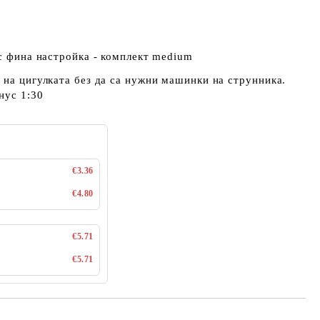
 с фина настройка - комплект medium
 на цигулката без да са нужни машинки на струнника.
нус 1:30
€3.36
€4.80
€5.71
€5.71