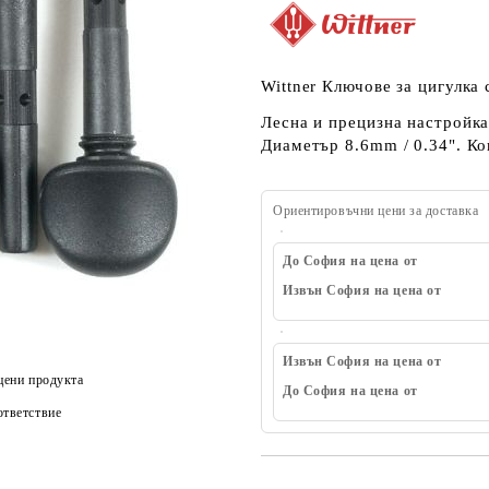
Wittner Ключове за цигулка
Лесна и прецизна настройка
Диаметър 8.6mm / 0.34". Ко
Ориентировъчни цени за доставка
До София на цена от
Извън София на цена от
Извън София на цена от
цени продукта
До София на цена от
тветствие