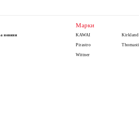
Марки
KAWAI
Kirkland
за новини
Pirastro
Thomasti
Wittner