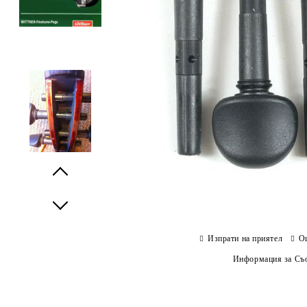
Prev
Next
Изпрати на приятел
О
Информация за Съо