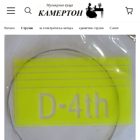
Начало
Струни
за електрическа китара
единични струни
Career