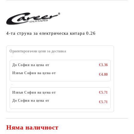
4-та струна за електрическа китара 0.26
Ориентировъчни цени за доставка
До София на цена от
€3.36
Извън София на цена от
€4.80
Извън София на цена от
€5.71
До София на цена от
€5.71
Няма наличност
Добави в желани