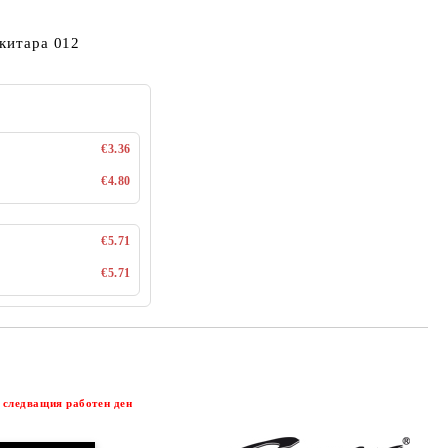
 китара 012
€3.36
€4.80
€5.71
€5.71
Добави в желани
 следващия работен ден