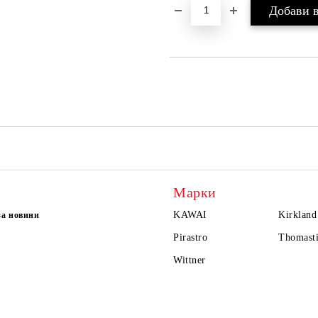
Марки
KAWAI
Kirkland
за новини
Pirastro
Thomasti
Wittner