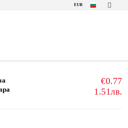
EUR
€0.77
за
ара
1.51лв.