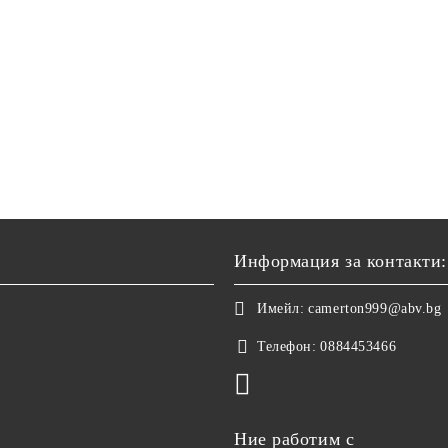
Информация за контакти:
Имейл:
camerton999@abv.bg
Телефон:
0884453466
Ние работим с