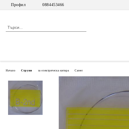
Профил
0884453466
Начало
Струни
за електрическа китара
Career