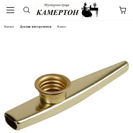
Начало
Духови инструменти
Kazoo