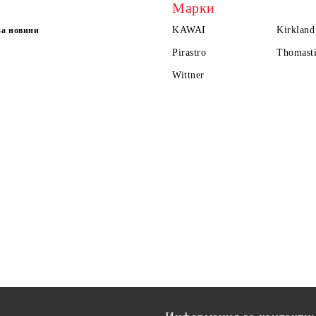
Марки
KAWAI
Kirkland
за новини
Pirastro
Thomasti
Wittner