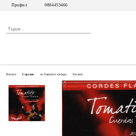
Профил
0884453466
Начало
Струни
за flamenco китара
Savarez