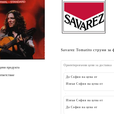
Savarez Tomatito струни за
Ориентировъчни цени за доставка
цени продукта
тветствие
До София на цена от
Извън София на цена от
Извън София на цена от
До София на цена от