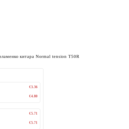
 фламенко китара Normal tension T50R
€3.36
€4.80
€5.71
€5.71