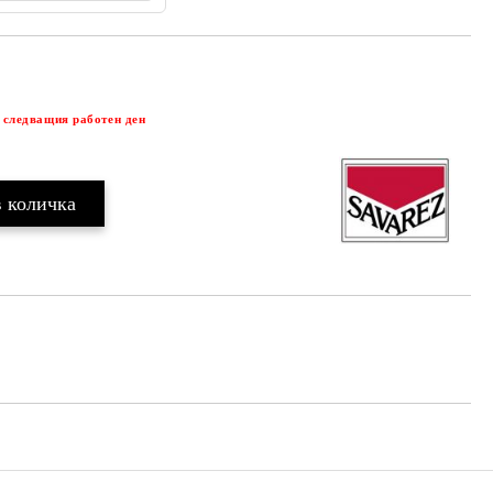
Добави в желани
 следващия работен ден