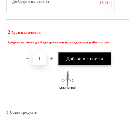
До София на цена от
€5.71
2
Добави в желани
бр. в наличност.
Продуктът може да бъде доставен на следващия работен ден
Оцени продукта