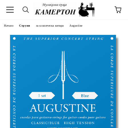
Начало
Струни
за класическа китара
Augustine