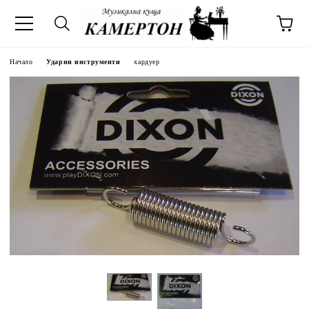
Начало
Ударни инструменти
хардуер