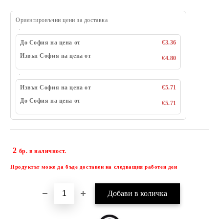
Ориентировъчни цени за доставка
До София на цена от
€3.36
Извън София на цена от
€4.80
Извън София на цена от
€5.71
До София на цена от
€5.71
2
Добави в желани
бр. в наличност.
Продуктът може да бъде доставен на следващия работен ден