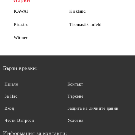
Марки
KAWAI
Kirkland
Pirastro
Thomastik Infeld
Wittner
Бързи връзки:
Начало
Контакт
За Нас
Търсене
Вход
Защита на личните данни
Чести Въпроси
Условия
Информация за контакти: