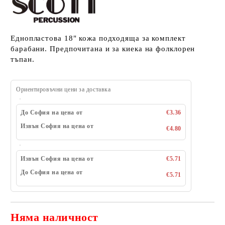
Еднопластова 18" кожа подходяща за комплект
барабани. Предпочитана и за киека на фолклорен
тъпан.
Ориентировъчни цени за доставка
До София на цена от
€3.36
Извън София на цена от
€4.80
Извън София на цена от
€5.71
До София на цена от
€5.71
Няма наличност
Добави в желани