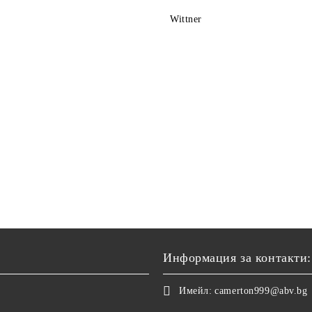
Wittner
Информация за контакти:
Имейл:
camerton999@abv.bg