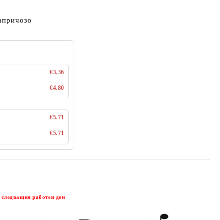
капричозо
€3.36
€4.80
€5.71
€5.71
Добави в желани
 следващия работен ден