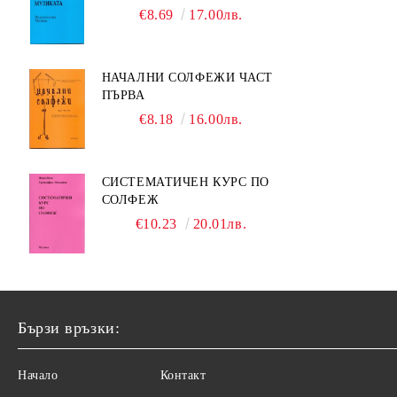
МУЗИКАТА
€8.69
17.00лв.
НАЧАЛНИ СОЛФЕЖИ ЧАСТ
ПЪРВА
€8.18
16.00лв.
СИСТЕМАТИЧЕН КУРС ПО
СОЛФЕЖ
€10.23
20.01лв.
Бързи връзки:
Начало
Контакт