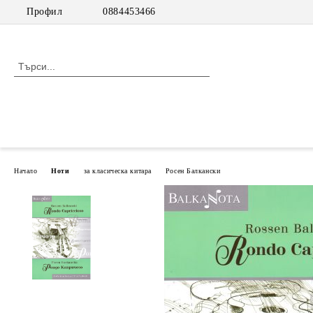
Профил
0884453466
Начало
Ноти
за класическа китара
Росен Балкански