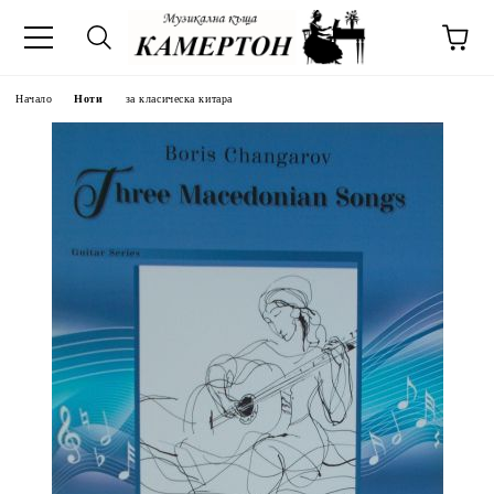
Начало
Ноти
за класическа китара