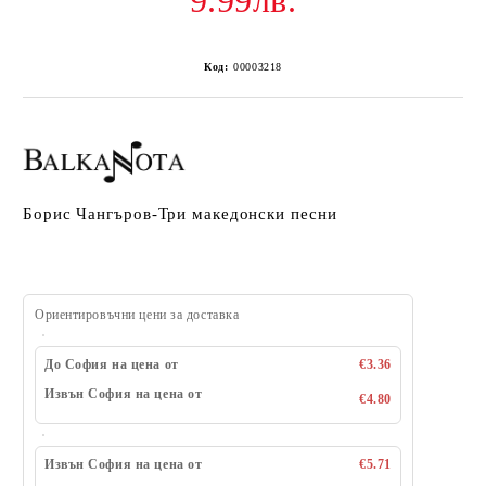
9.99лв.
Код:
00003218
Борис Чангъров-Три македонски песни
Ориентировъчни цени за доставка
До София на цена от
€3.36
Извън София на цена от
€4.80
Извън София на цена от
€5.71