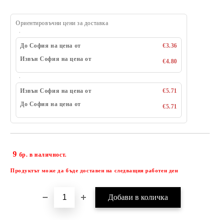
Ориентировъчни цени за доставка
До София на цена от
€3.36
Извън София на цена от
€4.80
Извън София на цена от
€5.71
До София на цена от
€5.71
9
Добави в желани
бр. в наличност.
Продуктът може да бъде доставен на следващия работен ден