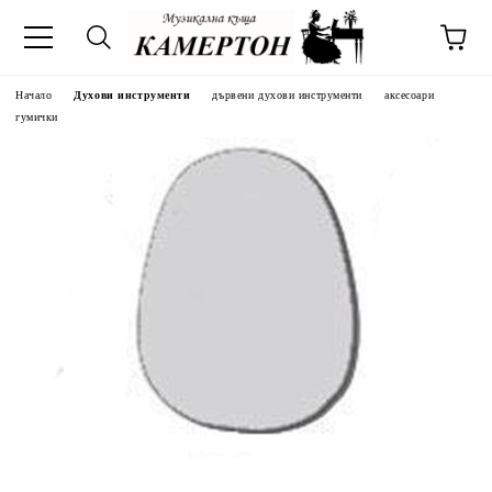
Начало
Духови инструменти
дървени духови инструменти
аксесоари
гумички