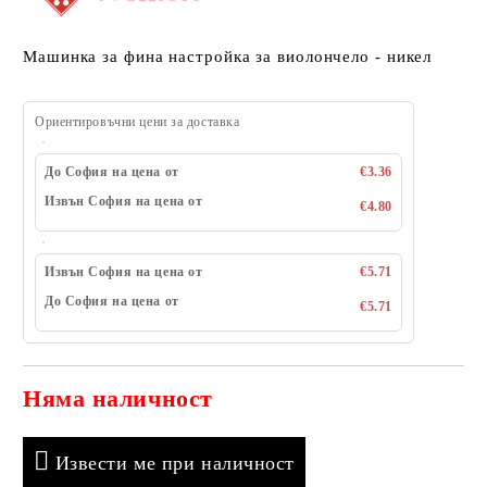
Машинка за фина настройка за виолончело - никел
Ориентировъчни цени за доставка
До София на цена от
€3.36
Извън София на цена от
€4.80
Извън София на цена от
€5.71
До София на цена от
€5.71
Няма наличност
Добави в желани
Извести ме при наличност