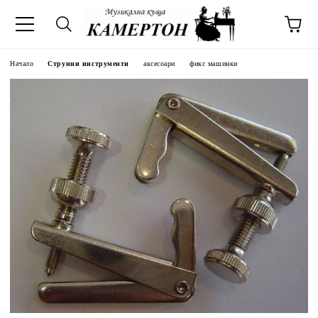
Начало
Струнни инструменти
аксесоари
фикс машинки