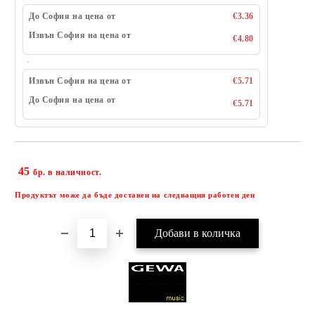
До София на цена от
€3.36
Извън София на цена от
€4.80
Извън София на цена от
€5.71
До София на цена от
€5.71
45
Добави в желани
бр. в наличност.
Продуктът може да бъде доставен на следващия работен ден