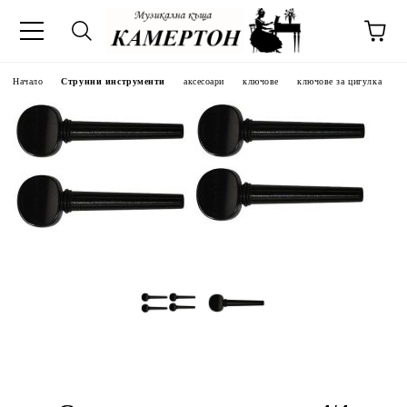
Начало
Струнни инструменти
аксесоари
ключове
ключове за цигулка