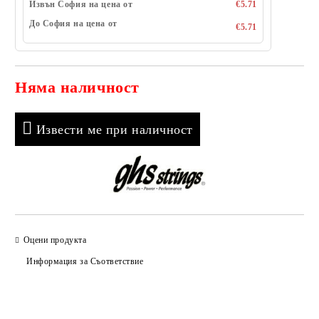
Извън София на цена от
€5.71
До София на цена от
€5.71
Няма наличност
Добави в желани
Извести ме при наличност
Оцени продукта
Информация за Съответствие