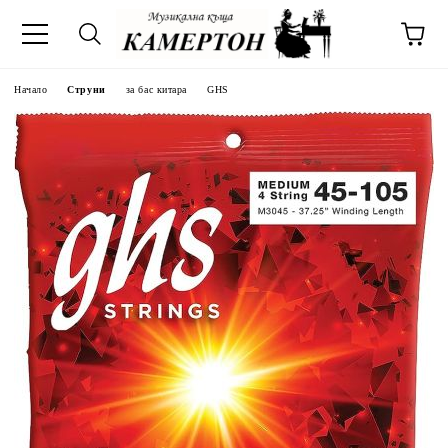
Начало
Струни
за бас китара
GHS