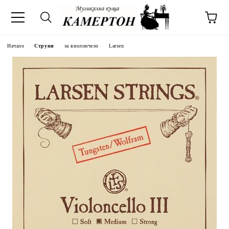
Начало
Струни
за виолончело
Larsen