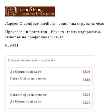
Ларсен G волфрам medium - единична струна за чело
Прекрасен и богат тон . Изключително издържливи.
Изборът на професионалистите
639431
Ориентировъчни цени за доставка
До София на цена от
€3.36
Извън София на цена от
€4.80
Извън София на цена от
€5.71
До София на цена от
€5.71