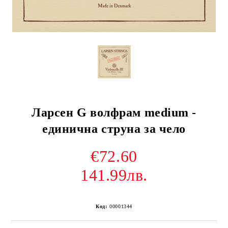
Ларсен G волфрам medium -
единична струна за чело
€72.60
141.99лв.
Код:
00001344