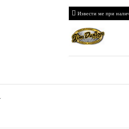
Извести ме при нали
.