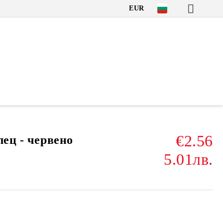
EUR
€2.56
лец - червено
5.01лв.