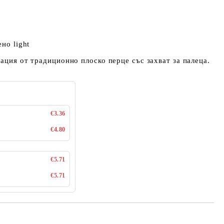
но light
нация от традиционно плоско перце със захват за палеца.
€3.36
€4.80
€5.71
€5.71
Добави в желани