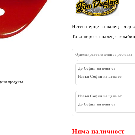
Herco перце за палец - черве
Това перо за палец е комби
Ориентировъчни цени за доставка
До София на цена от
Извън София на цена от
цени продукта
Извън София на цена от
До София на цена от
Няма наличност