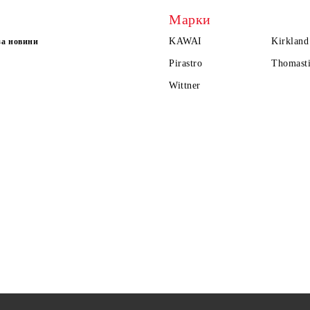
Марки
KAWAI
Kirkland
за новини
Pirastro
Thomasti
Wittner