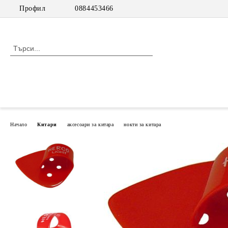
Профил
0884453466
Начало
Китари
аксесоари за китара
нокти за китара