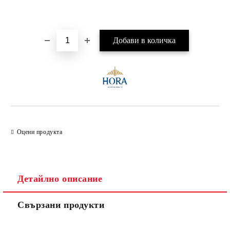
Добави в желани
Оцени продукта
Детайлно описание
Свързани продукти