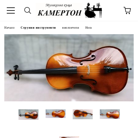
Начало
Струнни инструменти
виолончели
Hora