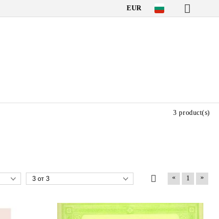
EUR
3 product(s)
«
»
1