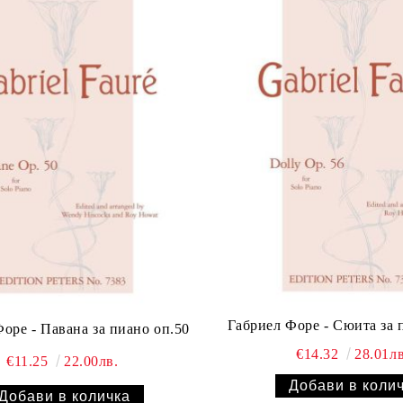
Габриел Форе - Сюита за 
Габриел Форе - Павана за пиано оп.50
€14.32
28.01лв
€11.25
22.00лв.