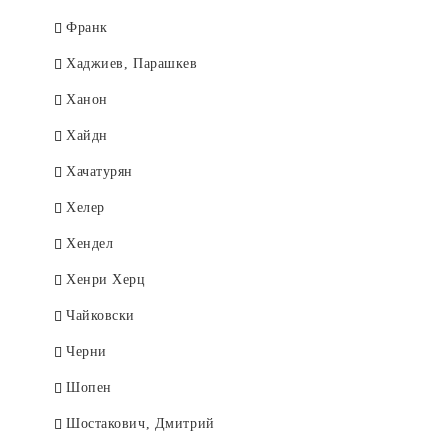
Франк
Хаджиев, Парашкев
Ханон
Хайдн
Хачатурян
Хелер
Хендел
Хенри Херц
Чайковски
Черни
Шопен
Шостакович, Дмитрий