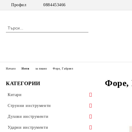
Профил
0884453466
Начало
Ноти
за пиано
Форе, Габриел
Форе,
КАТЕГОРИИ
Китари
класически китари
Струнни инструменти
класически китари с pick up
цигулки
Духови инструменти
акустични китари
виоли
дървени духови инструменти
Ударни инструменти