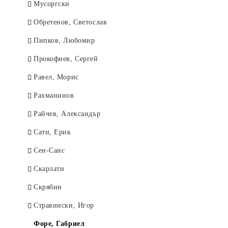
Мусоргски
Обретенов, Светослав
Пипков, Любомир
Прокофиев, Сергей
Равел, Морис
Рахманинов
Райчев, Александър
Сати, Ерик
Сен-Санс
Скарлати
Скрябин
Стравински, Игор
Форе, Габриел