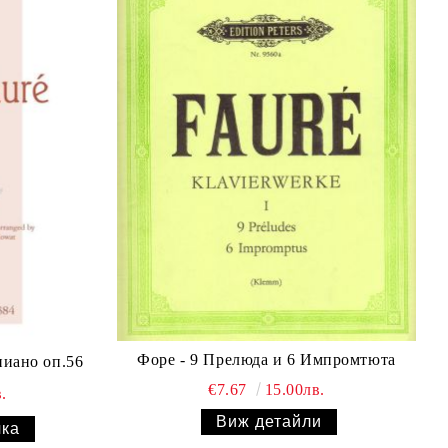
Форе - 9 Прелюда и 6 Импромтюта
пиано оп.56
€7.67
15.00лв.
.
Виж детайли