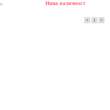
Няма наличност
ст
«
»
1