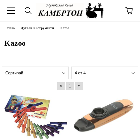
Начало
Духови инструменти
Kazoo
Kazoo
«
»
1