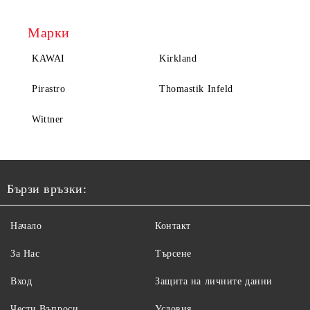
Марки
KAWAI
Kirkland
Pirastro
Thomastik Infeld
Wittner
Бързи връзки:
Начало
Контакт
За Нас
Търсене
Вход
Защита на личните данни
Чести Въпроси
Условия