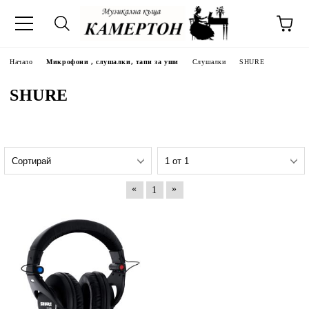
Начало
Микрофони , слушалки, тапи за уши
Слушалки
SHURE
SHURE
«
»
1