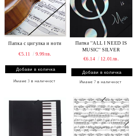
Папка ''ALL I NEED IS
Папка с цигулка и ноти
MUSIC'' SILVER
€5.11
9.99лв.
€6.14
12.01лв.
Имаме
3
в наличност
Имаме
7
в наличност