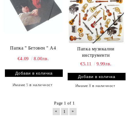
Папка " Бетовен " А4
Папка музикални
инструменти
€4.09
8.00лв.
€5.11
9.99лв.
Имаме
5
в наличност
Имаме
8
в наличност
Page 1 of 1
«
»
1