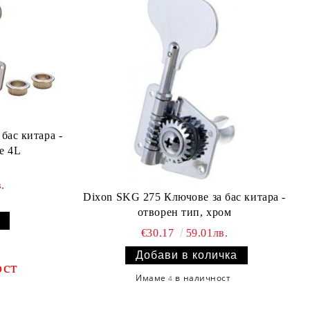
бас китара -
е 4L
.
Dixon SKG 275 Ключове за бас китара -
отворен тип, хром
€30.17
59.01лв.
ост
Имаме
в наличност
4