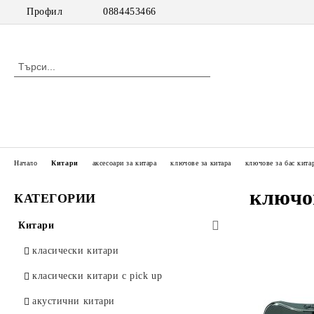
Профил
0884453466
Начало
Китари
аксесоари за китара
ключове за китара
ключове за бас кита
ключов
КАТЕГОРИИ
Китари
класически китари
класически китари с pick up
акустични китари