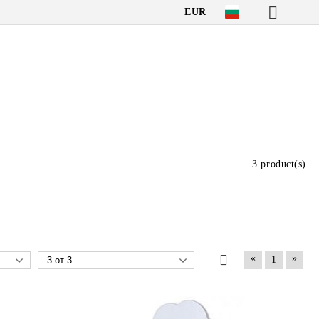
EUR
3 product(s)
«
»
1