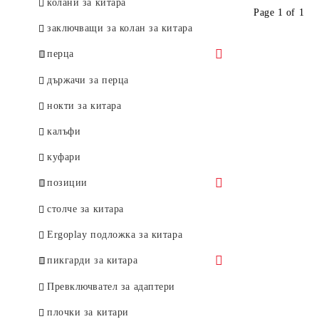
колани за китара
Page 1 of 1
заключващи за колан за китара
перца
Catfish
държачи за перца
Nylon
нокти за китара
Dunlop
Texacs
калъфи
Nylon
Fender
Pearloid
куфари
Tortex standard
346
Timber Tones
"B" & "S"
позиции
Ultex
358
Bone Tones
351
позиции нарязaни
Gator Grip
столче за китара
351
други
73/74
лютиерски инструменти
Delrin 500
Ergoplay подложка за китара
F-Grip
Перце палец
Gels
пикгарди за китара
комплект перца
Jazz
за електрическа китара
Превключвател за адаптери
перца мандолина
Jazztone
за бас китара
плочки за китари