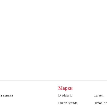
Марки
D'addario
Larsen
за новини
Dixon stands
Dixon d