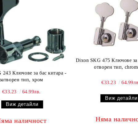
Dixon SKG 475 Ключове за 
отворен тип, chrom
 243 Ключове за бас китара -
затворен тип, хром
€33.23
64.99лв
€33.23
64.99лв.
Виж детайли
Виж детайли
Няма наличн
яма наличност