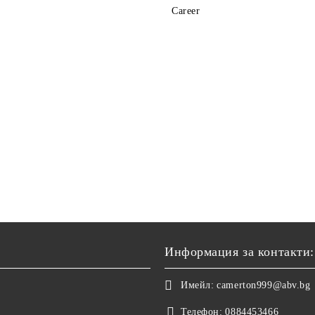
Career
Информация за контакти:
Имейл:
camerton999@abv.bg
Телефон:
0884453466