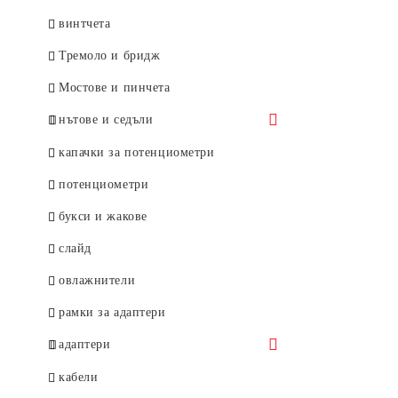
Stubby
за акустична китара
винтчета
Max Grip
за фламенко китара
Тремоло и бридж
Tortex Flex
Мостове и пинчета
Primetone
нътове и седъли
Flow
Graph Тech
капачки за потенциометри
Pearloid
Allparts
потенциометри
Tortex wedge
Fender
букси и жакове
слайд
овлажнители
рамки за адаптери
адаптери
Tesla
кабели