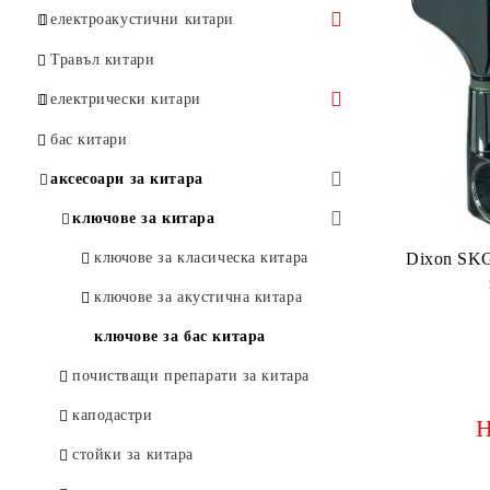
електроакустични китари
Kirkland
Травъл китари
Tanglewood
електрически китари
Camerton
Flight
бас китари
JET
аксесоари за китара
ключове за китара
ключове за класическа китара
Dixon SKG
ключове за акустична китара
ключове за бас китара
почистващи препарати за китара
каподастри
Н
стойки за китара