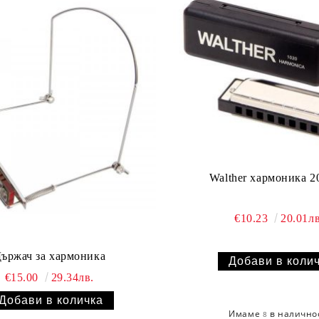
Walther хармоника 2
€10.23
20.01лв
ържач за хармоника
€15.00
29.34лв.
Имаме
в налично
8