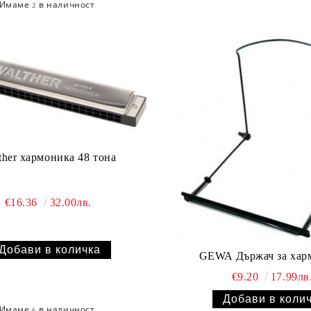
Имаме
в наличност
2
ther хармоника 48 тона
€16.36
32.00лв.
GEWA Държач за хар
€9.20
17.99лв
Имаме
в наличност
6