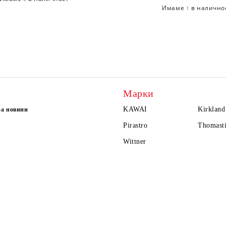
Имаме
в налично
1
Марки
KAWAI
Kirkland
за новини
Pirastro
Thomasti
Wittner