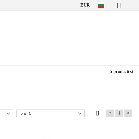
EUR
5 product(s)
«
»
1