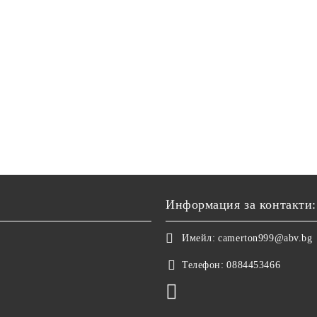
Информация за контакти:
Имейл:
camerton999@abv.bg
Телефон:
0884453466