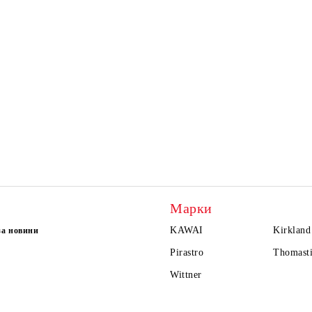
Марки
KAWAI
Kirkland
за новини
Pirastro
Thomasti
Wittner