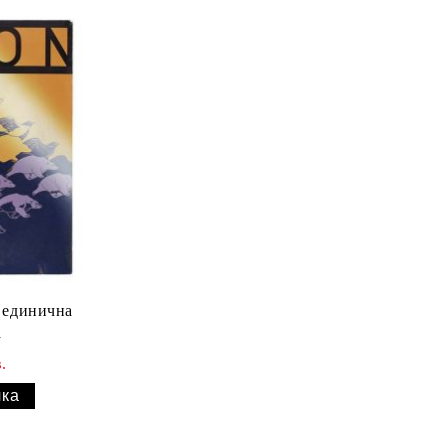
) единична
а
.