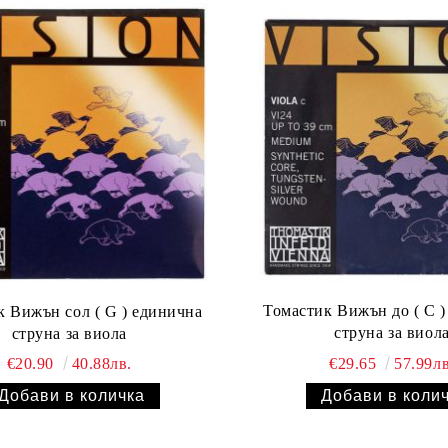
Томастик Вижън до ( C 
к Вижън сол ( G ) единична
струна за виол
струна за виола
€29.65
57.99лв
€20.90
40.88лв.