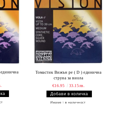
) единична
Томастик Вижън ре ( D ) единична
а
струна за виола
.
€16.95
33.15лв.
ст
Имаме
в наличност
1