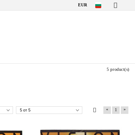
EUR
5 product(s)
«
»
1