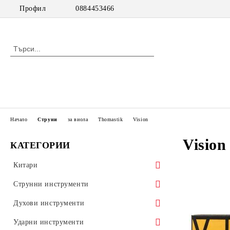
Профил
0884453466
Начало
Струни
за виола
Thomastik
Vision
Vision
КАТЕГОРИИ
Китари
класически китари
Струнни инструменти
класически китари с pick up
цигулки
Духови инструменти
акустични китари
виоли
дървени духови инструменти
Ударни инструменти