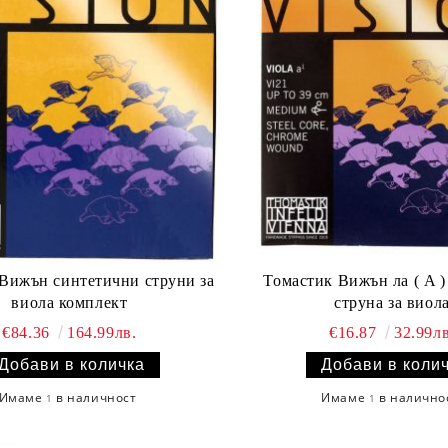
Вижън синтетични струни за
Томастик Вижън ла ( A 
виола комплект
струна за виол
€84.36
164.99лв.
€16.87
32.99лв
Имаме
в наличност
Имаме
в налично
1
1