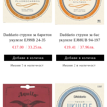
Daddario струни за баритон
Daddario струни за бас
укулеле EJ99B 24-35
укулеле EJ88UB 94-197
€17.00
33.25лв.
€19.41
37.96лв.
Имаме
5
в наличност
Имаме
2
в наличност