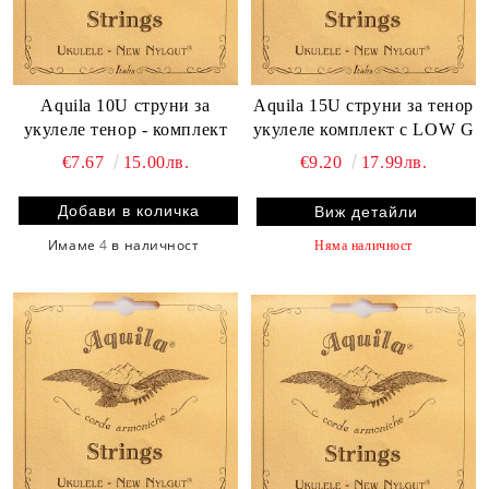
Aquila 10U струни за
Aquila 15U струни за тенор
укулеле тенор - комплект
укулеле комплект с LOW G
€7.67
15.00лв.
€9.20
17.99лв.
Виж детайли
Имаме
4
в наличност
Няма наличност