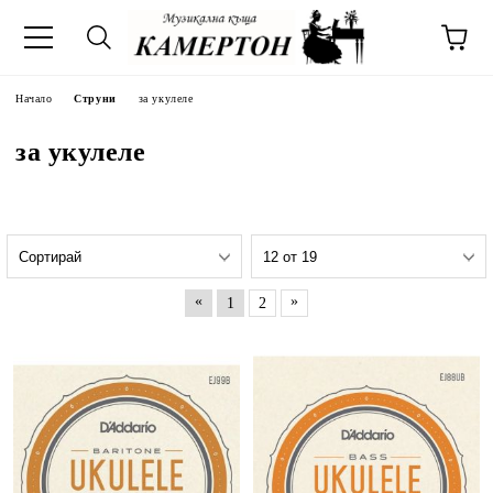
Начало
Струни
за укулеле
за укулеле
«
»
1
2