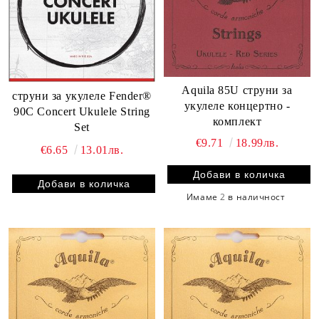
Aquila 85U струни за
струни за укулеле Fender®
укулеле концертно -
90C Concert Ukulele String
комплект
Set
€9.71
18.99лв.
€6.65
13.01лв.
Имаме
2
в наличност