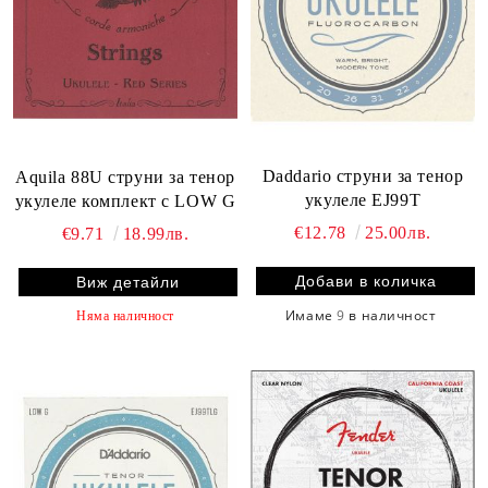
Daddario струни за тенор
Aquila 88U струни за тенор
укулеле EJ99T
укулеле комплект с LOW G
€12.78
25.00лв.
€9.71
18.99лв.
Виж детайли
Имаме
9
в наличност
Няма наличност