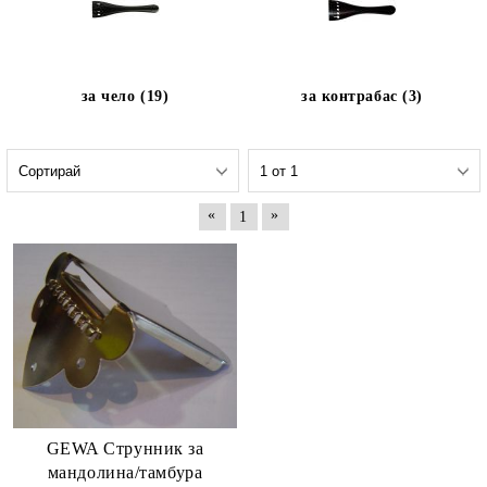
за чело (19)
за контрабас (3)
«
»
1
GEWA Струнник за
мандолина/тамбура