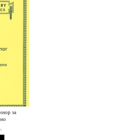
инор за
ано
.