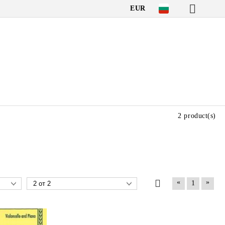
EUR
2 product(s)
«
»
1