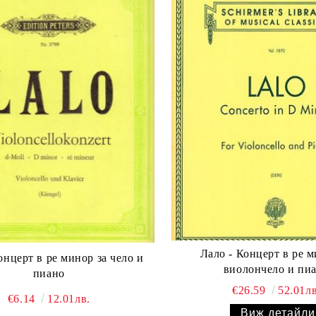
Лало - Концерт в ре м
ерт в ре минор за чело и
виолончело и пи
пиано
€26.59
52.01лв
€6.14
12.01лв.
Виж детайли