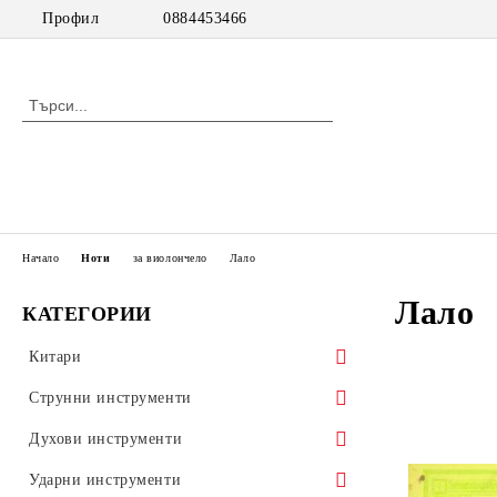
Профил
0884453466
Начало
Ноти
за виолончело
Лало
Лало
КАТЕГОРИИ
Китари
класически китари
Струнни инструменти
класически китари с pick up
цигулки
Духови инструменти
акустични китари
виоли
дървени духови инструменти
Ударни инструменти