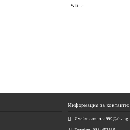
Wittner
Информация за контакти:
Имейл:
camerton999@abv.bg
Телефон:
0884453466