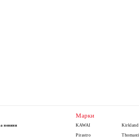
Марки
KAWAI
Kirkland
за новини
Pirastro
Thomasti