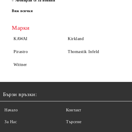
Абонирай се за новини
Виж всички
Марки
KAWAI
Kirkland
Pirastro
Thomastik Infeld
Wittner
Бързи връзки:
Начало
Контакт
За Нас
Търсене