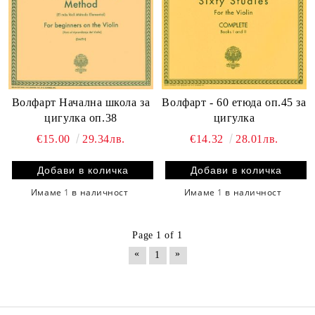
Волфарт Начална школа за
Волфарт - 60 етюда оп.45 за
цигулка оп.38
цигулка
€15.00
29.34лв.
€14.32
28.01лв.
Имаме
1
в наличност
Имаме
1
в наличност
Page 1 of 1
«
»
1