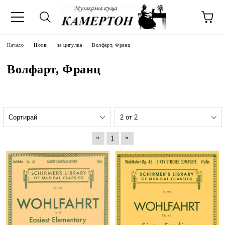
Начало
Ноти
за цигулка
Волфарт, Франц
Волфарт, Франц
«
»
1