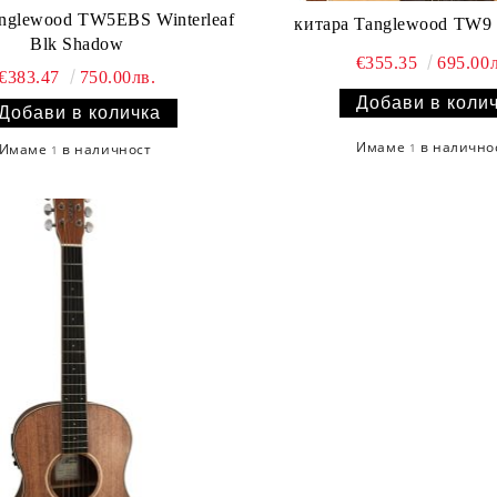
anglewood TW5EBS Winterleaf
китара Tanglewood TW9 W
Blk Shadow
€355.35
695.00л
€383.47
750.00лв.
Имаме
в налично
1
Имаме
в наличност
1