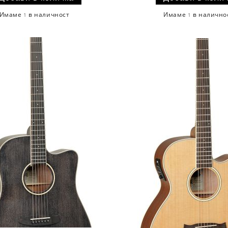
Имаме
в наличност
Имаме
в налично
1
1