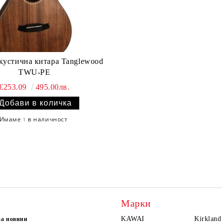
кустична китара Tanglewood
TWU-PE
€253.09
495.00лв.
Имаме
в наличност
1
Марки
KAWAI
Kirkland
за новини