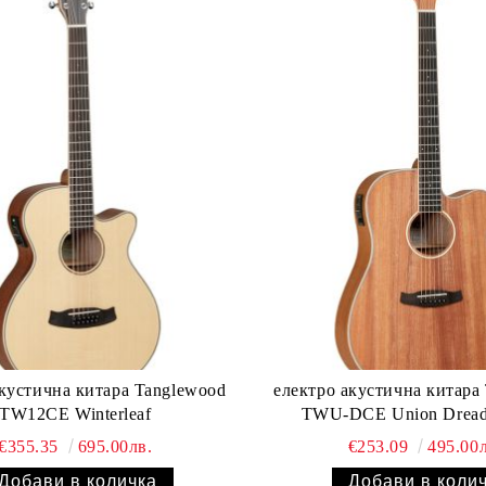
кустична китара Tanglewood
електро акустична китара
TW12CE Winterleaf
TWU-DCE Union Dread
€355.35
695.00лв.
€253.09
495.00л