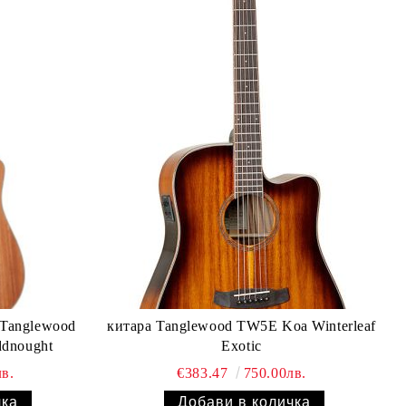
 Tanglewood
китара Tanglewood TW5E Koa Winterleaf
dnought
Exotic
в.
€383.47
750.00лв.