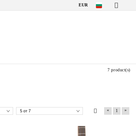
EUR
7 product(s)
«
»
1