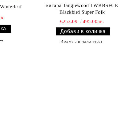
китара Tanglewood TWBBSFCE
interleaf
Blackbird Super Folk
в.
€253.09
495.00лв.
ст
Имаме
в наличност
2