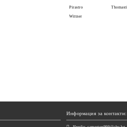
Pirastro
Thomasti
Wittner
Информация за контакти:
Имейл:
camerton999@abv.bg