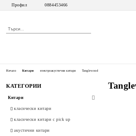
Профил
0884453466
Начало
Китари
електроакустични китари
Tanglewood
Tangl
КАТЕГОРИИ
Китари
класически китари
класически китари с pick up
акустични китари