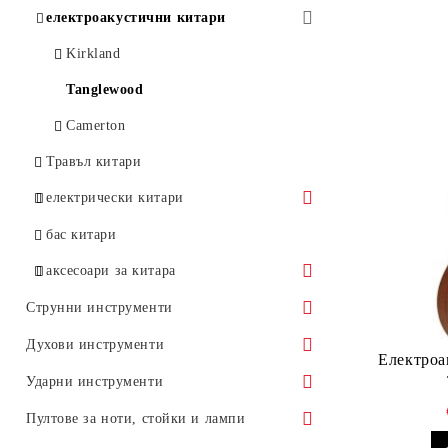
електроакустични китари
Kirkland
Tanglewood
Camerton
Травъл китари
електрически китари
Flight
бас китари
JET
аксесоари за китара
ключове за китара
Струнни инструменти
ключове за класическа китара
цигулки
почистващи препарати за китара
Духови инструменти
Електроа
ключове за акустична китара
виоли
каподастри
дървени духови инструменти
Ударни инструменти
ключове за бас китара
виолончели
стойки за китара
флейти
медни духови инструменти
барабани
Пултове за ноти, стойки и лампи