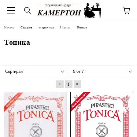
Начало
Струни
за цигулка
Pirastro
Тоника
Тоника
«
»
1