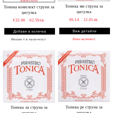
Тоника ми струна за
Тоника комплект струни за
цигулка
цигулка
€6.14
12.01лв.
€32.00
62.59лв.
Виж детайли
Имаме
4
в наличност
Няма наличност
Тоника ре струна за
Тоника ла струна за
цигулка
цигулка