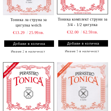
Тоника комплект струни за
Тоника ла струна за
3/4 - 1/2 цигулка
цигулка weich
€32.00
62.59лв.
€13.29
25.99лв.
Имаме
5
в наличност
Имаме
2
в наличност