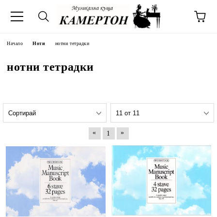
Начало
Ноти
нотни тетрадки
нотни тетрадки
«
»
1