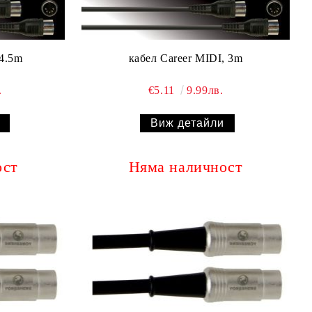
 4.5m
кабел Career MIDI, 3m
.
€5.11
9.99лв.
Виж детайли
ост
Няма наличност