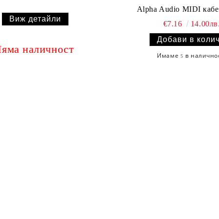
Alpha Audio MIDI кабе
Виж детайли
€7.16
14.00лв
яма наличност
Имаме
в налично
5