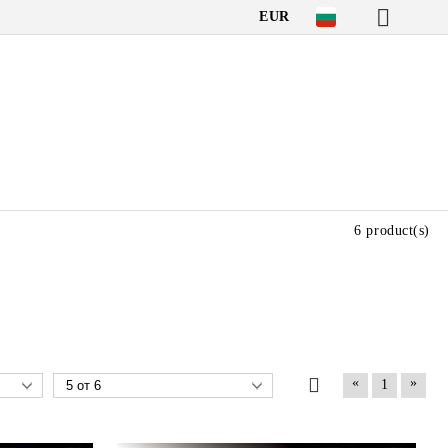
EUR
6 product(s)
«
»
1