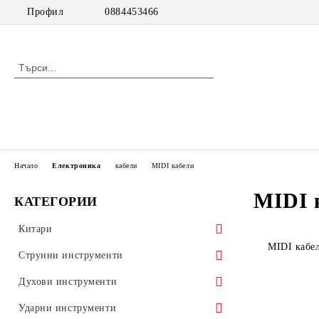
Профил
0884453466
Начало
Електроника
кабели
MIDI кабели
MIDI 
КАТЕГОРИИ
Китари
MIDI кабе
класически китари
Струнни инструменти
класически китари с pick up
цигулки
Духови инструменти
акустични китари
виоли
дървени духови инструменти
Ударни инструменти