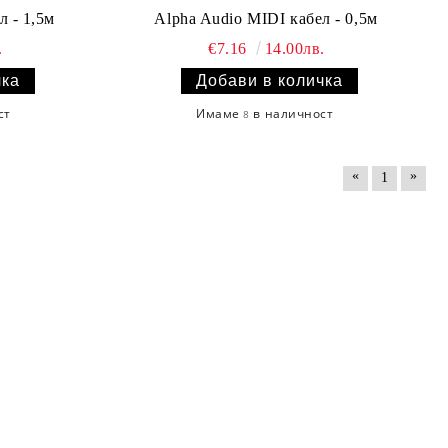
л - 1,5м
Alpha Audio MIDI кабел - 0,5м
.
€7.16
14.00лв.
ст
Имаме
в наличност
8
«
»
1