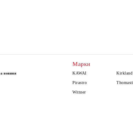
Марки
KAWAI
Kirkland
за новини
Pirastro
Thomasti
Wittner