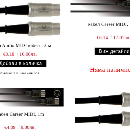
кабел Career MIDI,
€6.14
12.01лв
 Audio MIDI кабел - 3 м
Виж детайли
€8.18
16.00лв.
Няма наличн
Имаме
в наличност
3
абел Career MIDI, 1m
€4.09
8.00лв.