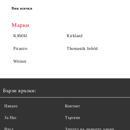
Виж всички
Марки
KAWAI
Kirkland
Pirastro
Thomastik Infeld
Wittner
Бързи връзки:
Начало
Контакт
За Нас
Търсене
Вход
Защита на личните данни