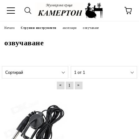
Начало
Струнни инструменти
аксесоари
озвучаване
озвучаване
«
»
1