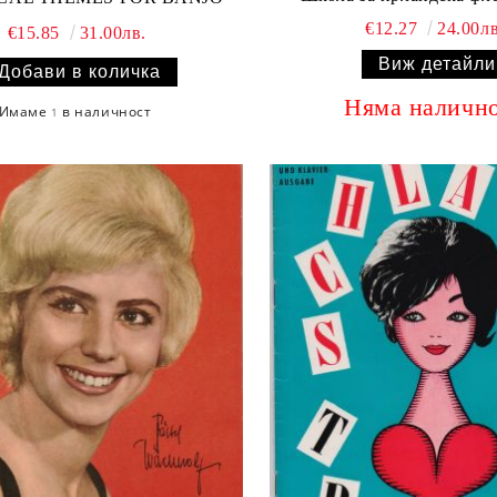
€12.27
24.00лв
€15.85
31.00лв.
Виж детайли
Няма наличн
Имаме
в наличност
1