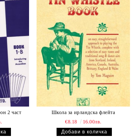
Начална школа за акордеон 2 част
Школа за ирландска флейта
.
€8.18
16.00лв.