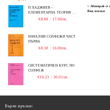
Мусоргски
Тартини, Джузепе
стикери
Абонирай се 
П.ХАДЖИЕВ -
Обретенов, Светослав
Франк, Цезар
Виж всички
мешки
ЕЛЕМЕНТАРНА ТЕОРИЯ НА
МУЗИКАТА
€8.69
17.00лв.
Пипков, Любомир
Телеман
комплекти
Прокофиев, Сергей
Хайдн, Йозеф
чадър
НАЧАЛНИ СОЛФЕЖИ ЧАСТ
Равел, Морис
Хендел
магнити
ПЪРВА
Рахманинов
Христосков
чаши
€8.18
16.00лв.
Райчев, Александър
Чайковски
ключодържател
Сати, Ерик
Шевчик, Отакар
СИСТЕМАТИЧЕН КУРС ПО
СОЛФЕЖ
Сен-Санс
Шпор, Луис
€10.23
20.01лв.
Скарлати
Шуман
Скрябин
Шуберт
Стравински, Игор
Шрадек
Бързи връзки:
Форе, Габриел
Прокофиев