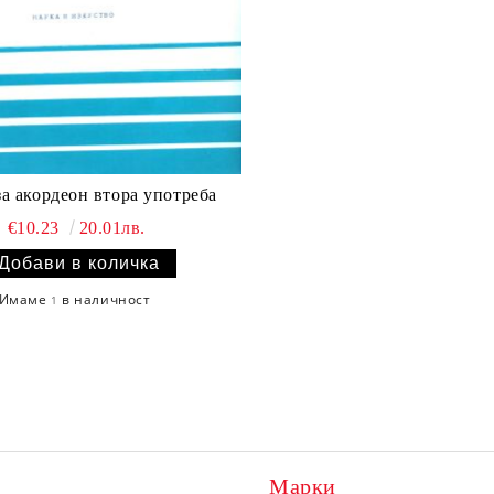
Школа за акордеон втора употреба
€10.23
20.01лв.
Имаме
в наличност
1
Марки