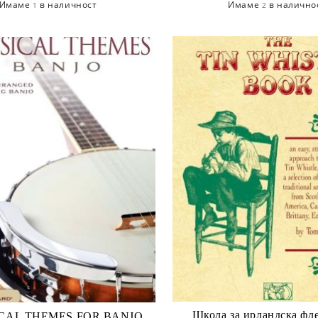
Имаме
в наличност
Имаме
в налично
1
2
Школа за ирландска фл
CAL THEMES FOR BANJO