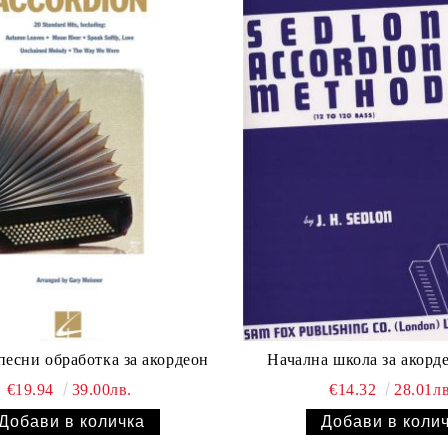
Любими песни обработка за акордеон
€19.94
39.00лв.
€14.32
28.01лв