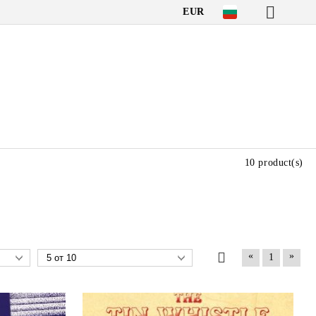
EUR
10 product(s)
«
»
1