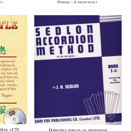
ст
Имаме
в наличност
1
ейта +CD
Начална школа за акордеон