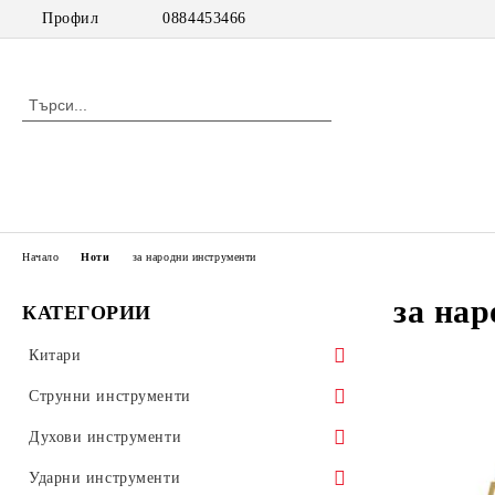
Профил
0884453466
Начало
Ноти
за народни инструменти
за на
КАТЕГОРИИ
Китари
класически китари
Струнни инструменти
класически китари с pick up
цигулки
Духови инструменти
акустични китари
виоли
дървени духови инструменти
Ударни инструменти