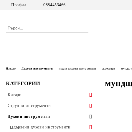
Профил
0884453466
Начало
Духови инструменти
медни духови инструменти
аксесоари
мундщу
мундщ
КАТЕГОРИИ
Китари
класически китари
Струнни инструменти
класически китари с pick up
цигулки
Духови инструменти
акустични китари
виоли
дървени духови инструменти