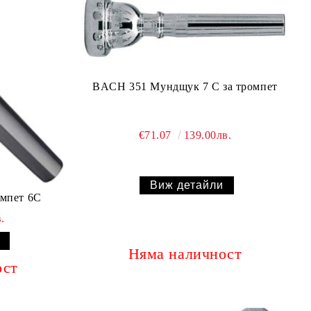
BACH 351 Мундщук 7 C за тромпет
€71.07
139.00лв.
Виж детайли
мпет 6C
.
Няма наличност
ост