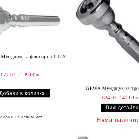
Мундщук за флигорна 1 1/2C
€71.07
139.00лв.
GEWA Мундщук за тро
€24.03
47.00лв
Виж детайли
Имаме
в наличност
1
Няма наличн