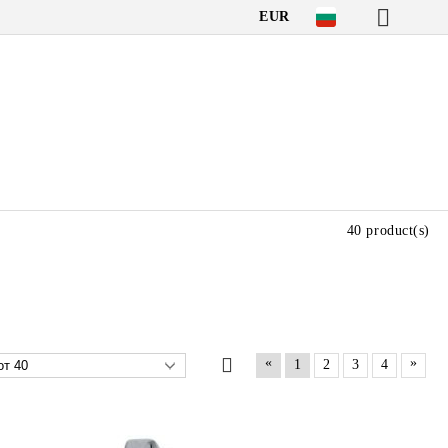
EUR
40 product(s)
«
»
1
2
3
4