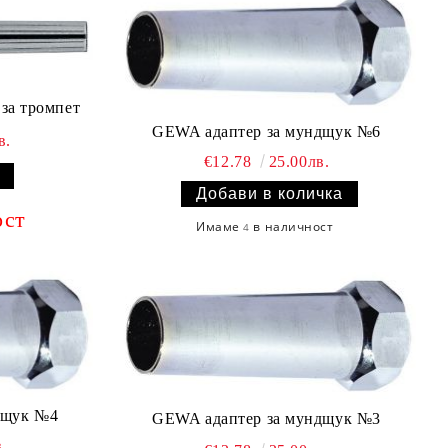
за тромпет
GEWA адаптер за мундщук №6
в.
€12.78
25.00лв.
ост
Имаме
в наличност
4
дщук №4
GEWA адаптер за мундщук №3
.