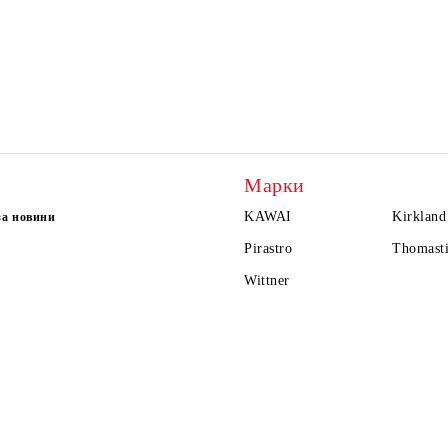
Марки
KAWAI
Kirkland
за новини
Pirastro
Thomasti
Wittner