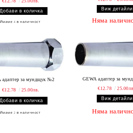
€12.78
25.00лв.
Виж детайли
Няма наличн
Имаме
в наличност
4
GEWA адаптер за мун
адаптер за мундщук №2
€12.78
25.00лв
€12.78
25.00лв.
Виж детайли
Няма наличн
Имаме
в наличност
2