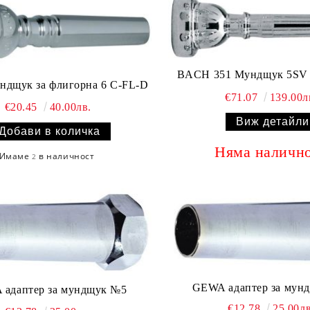
BACH 351 Мундщук 5SV 
дщук за флигорна 6 C-FL-D
€71.07
139.00л
€20.45
40.00лв.
Виж детайли
Няма наличн
Имаме
в наличност
2
GEWA адаптер за мун
адаптер за мундщук №5
€12.78
25.00лв