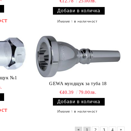
€12.78
25.00лв.
ост
Имаме
в наличност
1
дщук №1
GEWA мундщук за туба 18
.
€40.39
79.00лв.
ост
Имаме
в наличност
1
«
»
1
2
3
4