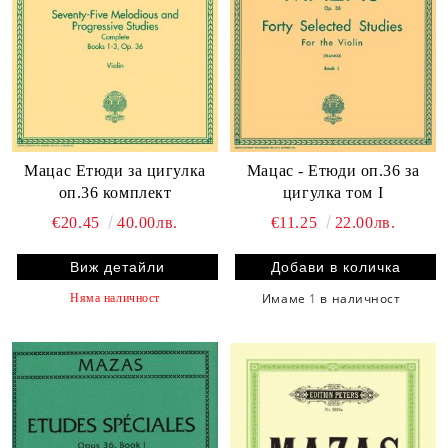
Мацас - Етюди оп.36 за
Мацас Етюди за цигулка
цигулка том I
оп.36 комплект
€11.25
22.00лв.
€20.45
40.00лв.
Виж детайли
Имаме
1
в наличност
Няма наличност