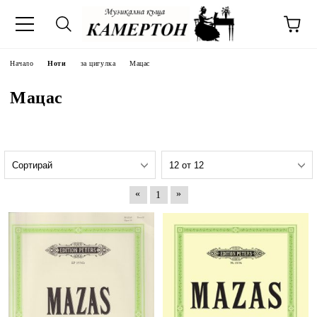
Начало
Ноти
за цигулка
Мацас
Мацас
«
»
1