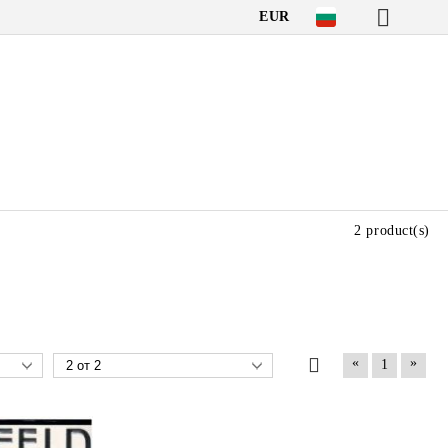
EUR
2 product(s)
«
»
1