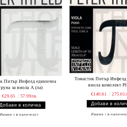
Томастик Питър Инфелд 
Питър Инфелд единична
виола комплект P
труна за виола A (ла)
€140.61
275.01л
€29.65
57.99лв.
Имаме
в налично
Имаме
в наличност
3
4