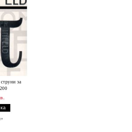
струни за
I200
в.
ст