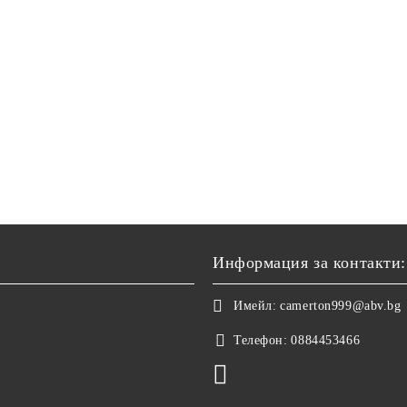
Информация за контакти:
Имейл:
camerton999@abv.bg
Телефон:
0884453466