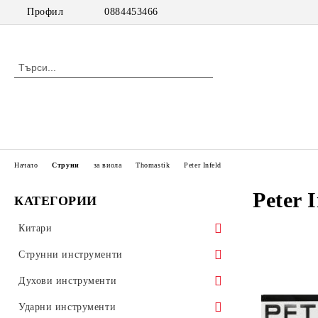
Профил
0884453466
Начало
Струни
за виола
Thomastik
Peter Infeld
Peter 
КАТЕГОРИИ
Китари
класически китари
Струнни инструменти
класически китари с pick up
цигулки
Духови инструменти
акустични китари
виоли
дървени духови инструменти
Ударни инструменти