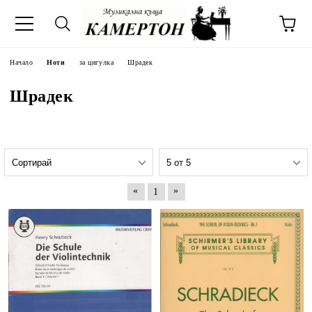
Начало
Ноти
за цигулка
Шрадек
Шрадек
«
»
1