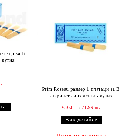
латъци за В
- кутия
.
Prim-Roseau размер 1 платъци за В
кларинет синя лента - кутия
€36.81
71.99лв.
Виж детайли
Няма наличност