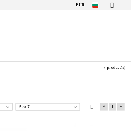
EUR
7 product(s)
«
»
1