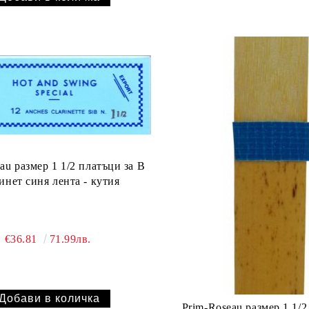
au размер 1 1/2 платъци за В
инет синя лента - кутия
€36.81
71.99лв.
Prim-Roseau размер 1 1/