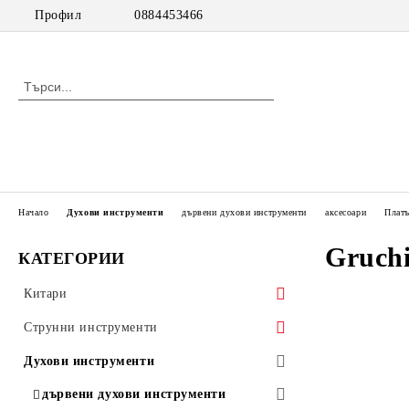
Профил
0884453466
Начало
Духови инструменти
дървени духови инструменти
аксесоари
Плат
Gruchi
КАТЕГОРИИ
Китари
класически китари
Струнни инструменти
класически китари с pick up
цигулки
Духови инструменти
акустични китари
виоли
дървени духови инструменти