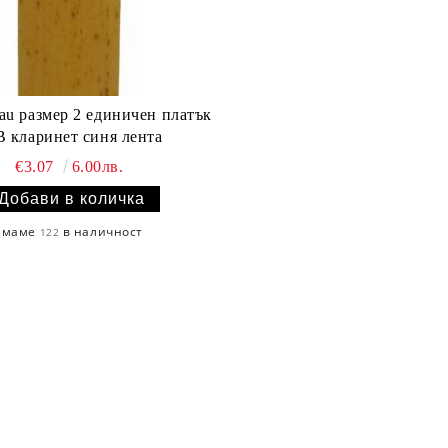
au размер 2 единичен платък
В кларинет синя лента
€3.07
6.00лв.
Имаме
в наличност
122