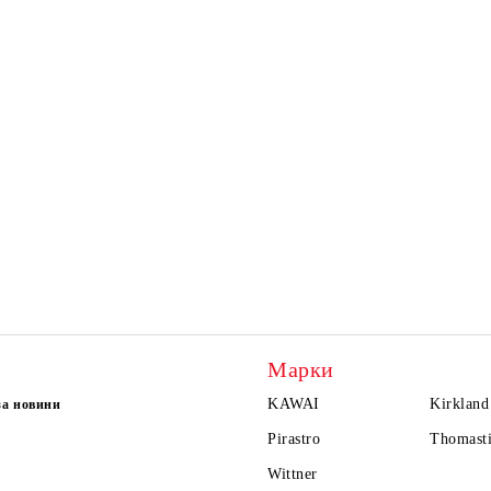
Марки
KAWAI
Kirkland
за новини
Pirastro
Thomasti
Wittner