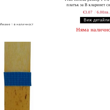
платък за В кларинет с
€3.07
6.00лв.
Виж детайли
Имаме
в наличност
1
Няма наличн