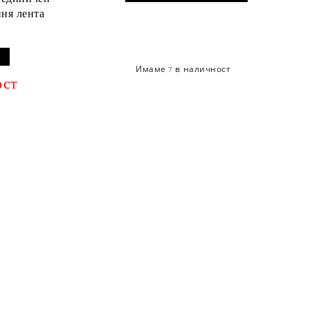
иня лента
Имаме
в наличност
7
ост