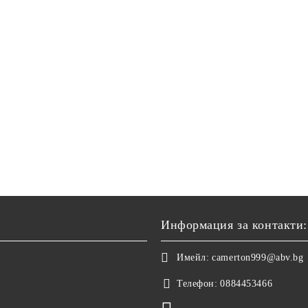
Информация за контакти:
Имейл:
camerton999@abv.bg
Телефон:
0884453466