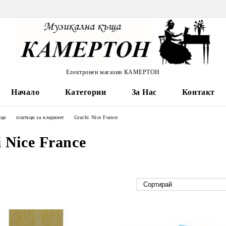
Електронен магазин КАМЕРТОН
Начало
Категории
За Нас
Контакт
ъци
платъци за кларинет
Gruchi Nice France
 Nice France