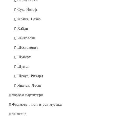
Стравински
Сук, Йозеф
Франк, Цезар
Хайдн
Чайковски
Шостакович
Шуберт
Шуман
Щраус, Рихард
Яначек, Леош
хорови партитури
Филмова , поп и рок музика
за пеене