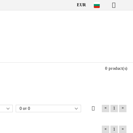
EUR
0 product(s)
«
»
1
«
»
1