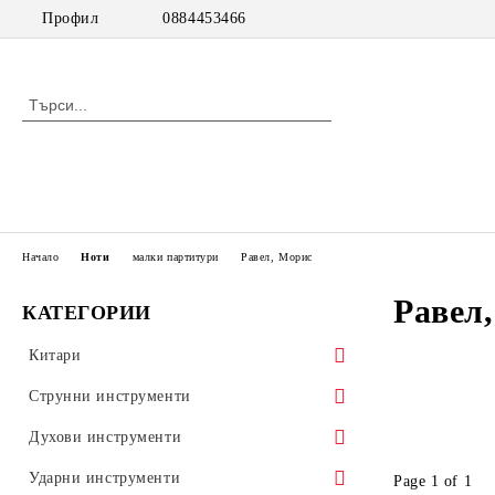
Профил
0884453466
Начало
Ноти
малки партитури
Равел, Морис
Равел
КАТЕГОРИИ
Китари
класически китари
Струнни инструменти
класически китари с pick up
цигулки
Духови инструменти
акустични китари
виоли
дървени духови инструменти
Ударни инструменти
Page 1 of 1