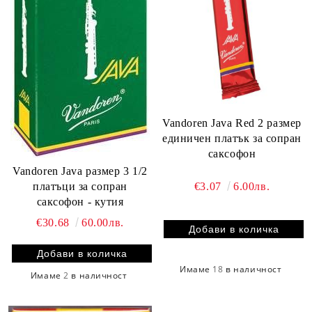
Vandoren Java Red 2 размер
единичен платък за сопран
саксофон
Vandoren Java размер 3 1/2
платъци за сопран
€3.07
6.00лв.
саксофон - кутия
€30.68
60.00лв.
Имаме
18
в наличност
Имаме
2
в наличност