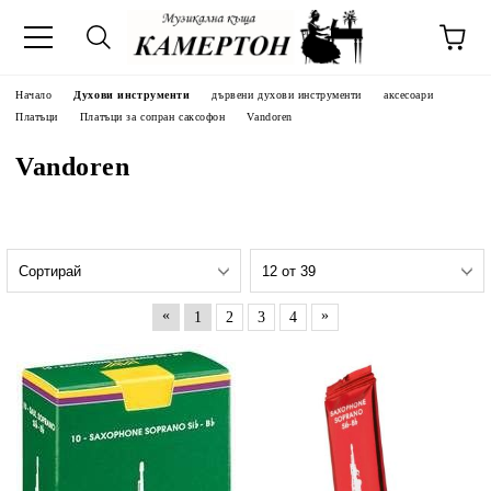
Начало
Духови инструменти
дървени духови инструменти
аксесоари
Платъци
Платъци за сопран саксофон
Vandoren
Vandoren
«
»
1
2
3
4