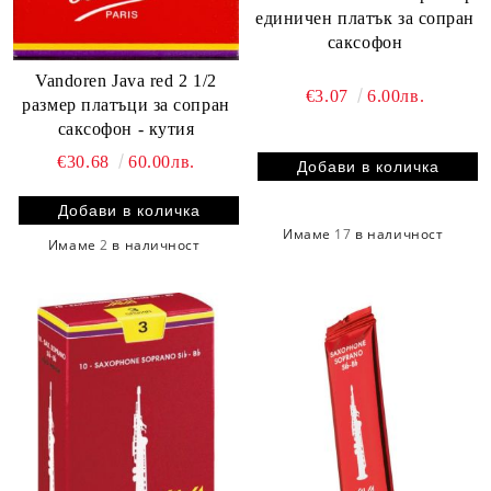
единичен платък за сопран
саксофон
Vandoren Java red 2 1/2
€3.07
6.00лв.
размер платъци за сопран
саксофон - кутия
€30.68
60.00лв.
Имаме
17
в наличност
Имаме
2
в наличност