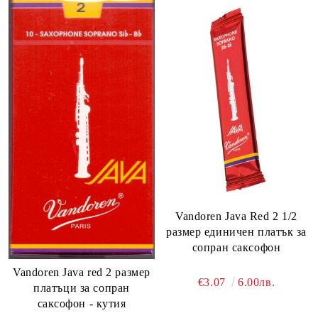
Vandoren Java Red 2 1/2
размер единичен платък за
сопран саксофон
Vandoren Java red 2 размер
€3.07
6.00лв.
платъци за сопран
саксофон - кутия