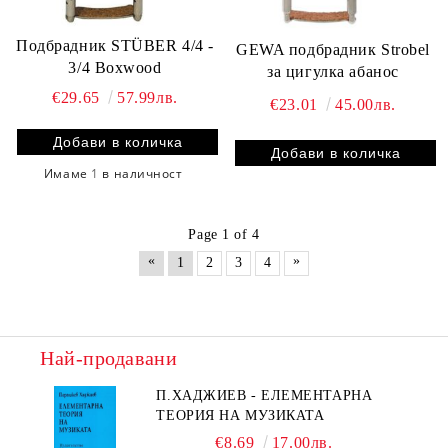
Подбрадник STÜBER 4/4 -
GEWA подбрадник Strobel
3/4 Boxwood
за цигулка абанос
€29.65
57.99лв.
€23.01
45.00лв.
Имаме
1
в наличност
Page 1 of 4
«
»
1
2
3
4
Най-продавани
П.ХАДЖИЕВ - ЕЛЕМЕНТАРНА
ТЕОРИЯ НА МУЗИКАТА
€8.69
17.00лв.