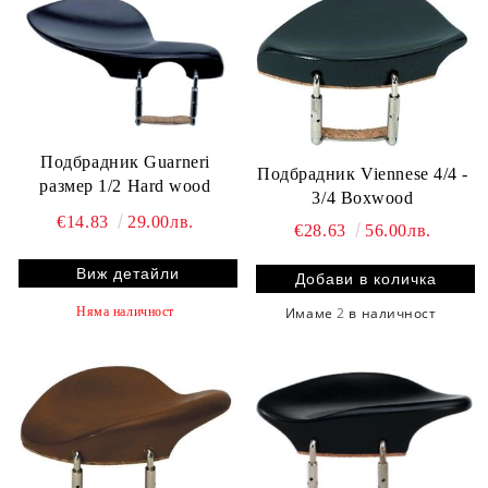
Подбрадник Guarneri
Подбрадник Viennese 4/4 -
размер 1/2 Hard wood
3/4 Boxwood
€14.83
29.00лв.
€28.63
56.00лв.
Виж детайли
Имаме
2
в наличност
Няма наличност