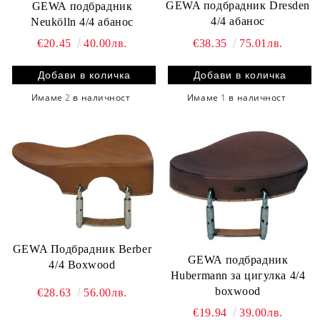
GEWA подбрадник Dresden
GEWA подбрадник
4/4 абанос
Neukölln 4/4 абанос
€38.35
75.01лв.
€20.45
40.00лв.
Имаме
1
в наличност
Имаме
2
в наличност
GEWA Подбрадник Berber
GEWA подбрадник
4/4 Boxwood
Hubermann за цигулка 4/4
boxwood
€28.63
56.00лв.
€19.94
39.00лв.