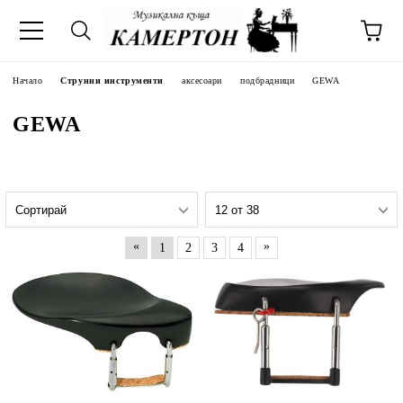
Начало
Струнни инструменти
аксесоари
подбрадници
GEWA
GEWA
«
»
1
2
3
4