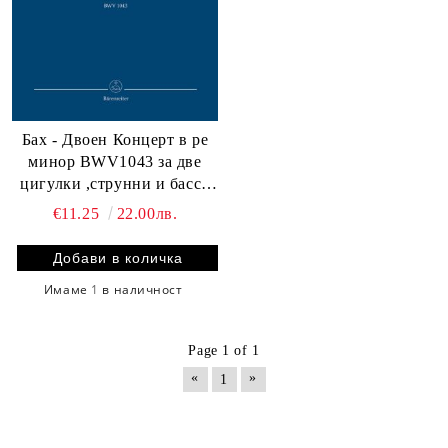
Бах - Двоен Концерт в ре
минор BWV1043 за две
цигулки ,струнни и бассо
континуо малка партитура
€11.25
22.00лв.
Имаме
1
в наличност
Page 1 of 1
«
»
1