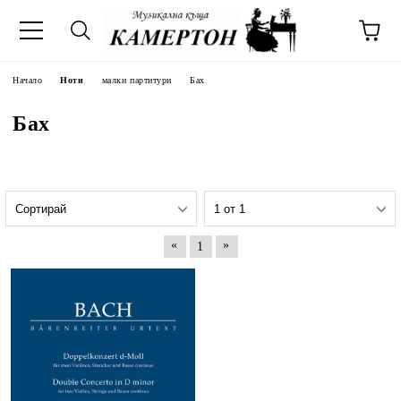
Начало
Ноти
малки партитури
Бах
Бах
«
»
1