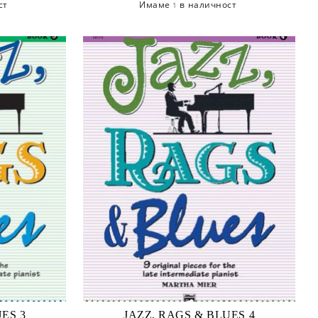
ст
Имаме
в наличност
1
ES 3
JAZZ, RAGS & BLUES 4