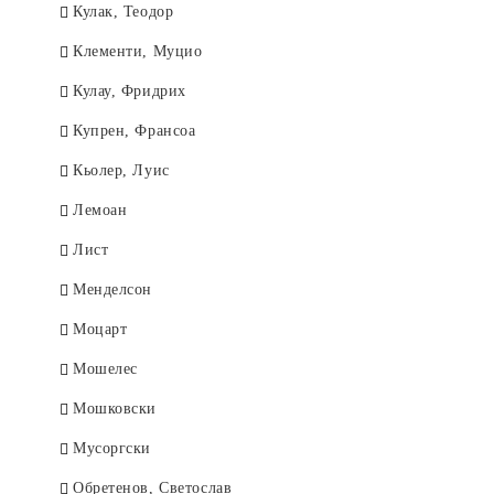
Кулак, Теодор
Клементи, Муцио
Кулау, Фридрих
Купрен, Франсоа
Кьолер, Луис
Лемоан
Лист
Менделсон
Моцарт
Мошелес
Мошковски
Мусоргски
Обретенов, Светослав