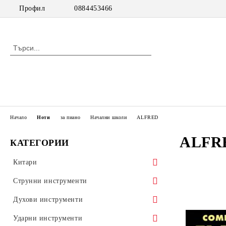
Профил
0884453466
Начало
Ноти
за пиано
Начални школи
ALFRED
ALFR
КАТЕГОРИИ
Китари
класически китари
Струнни инструменти
класически китари с pick up
цигулки
Духови инструменти
акустични китари
виоли
дървени духови инструменти
Ударни инструменти