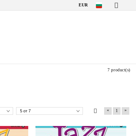
EUR
7 product(s)
«
»
1