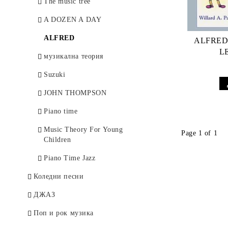
Стравински
The music tree
Сук, Йозеф
A DOZEN A DAY
Франк, Цезар
ALFRED
ALFRED
L
Хайдн
музикална теория
Чайковски
Suzuki
Шостакович
JOHN THOMPSON
Шуберт
Piano time
Шуман
Music Theory For Young
Page 1 of 1
Children
Щраус, Рихард
Piano Time Jazz
Яначек, Леош
Коледни песни
ДЖАЗ
Поп и рок музика