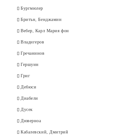
Бургмюлер
Бритън, Бенджамин
Вебер, Карл Мария фон
Владигеров
Гречанинов
Гершуин
Григ
Дебюси
Диабели
Дусек
Дюверноа
Кабалевский, Дмитрий