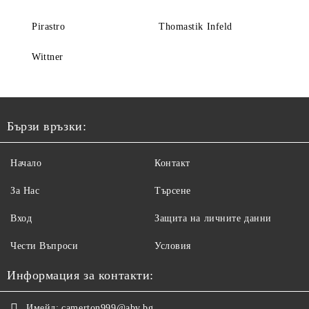
Pirastro
Thomastik Infeld
Wittner
Бързи връзки:
Начало
Контакт
За Нас
Търсене
Вход
Защита на личните данни
Чести Въпроси
Условия
Информация за контакти:
Имейл:
camerton999@abv.bg