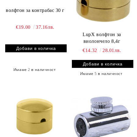
волфтон за контрабас 30 г
€19.00
37.16лв.
LupX волфтон за
виолончело 8,4г
€14.32
28.01лв.
Имаме
2
в наличност
Имаме
5
в наличност