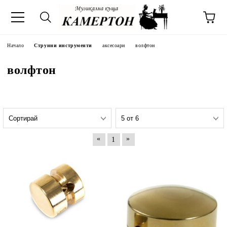
Начало
Струнни инструменти
аксесоари
волфтон
волфтон
«
»
1