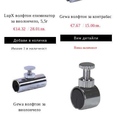
LupX волфтон елиминатор
Gewa волфтон за контрабас
за виолончело, 5,5г
€7.67
15.00лв.
€14.32
28.01лв.
Виж детайли
Няма наличност
Имаме
3
в наличност
Gewa волфтон за
виолончело