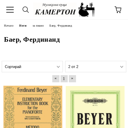
Начало
Ноти
за пиано
Баер, Фердинанд
Баер, Фердинанд
«
»
1