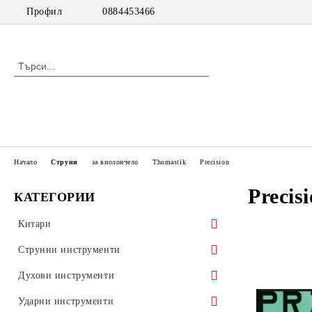
Профил
0884453466
Начало
Струни
за виолончело
Thomastik
Precision
Precis
КАТЕГОРИИ
Китари
класически китари
Струнни инструменти
класически китари с pick up
цигулки
Духови инструменти
акустични китари
виоли
дървени духови инструменти
Ударни инструменти