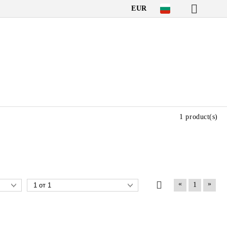
EUR
1 product(s)
«
»
1