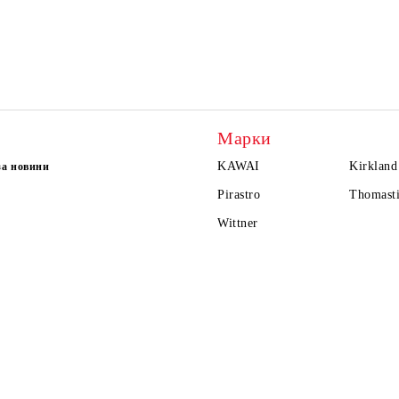
Марки
KAWAI
Kirkland
за новини
Pirastro
Thomasti
Wittner