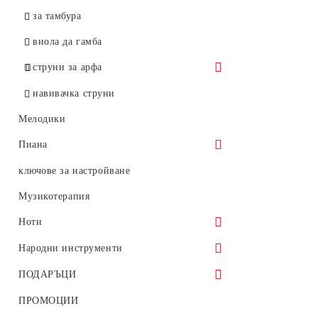
Flexocor Deluxe
за тамбура
Original Flat Chrome
виола да гамба
Obligato
струни за арфа
Passione
Nycor
навивачка струни
Permanent
Мелодики
Perpetual
Пиана
акустични пиана
ключове за настройване
дигитални пиана
Музикотерапия
рояли
Ноти
Столчета за пиано
големи партитури
Народни инструменти
Стойки за пиана и синтезатори
партитури оперни
тамбури
ПОДАРЪЦИ
сустейн педал
клавири опери и оперети
моливи
ПРОМОЦИИ