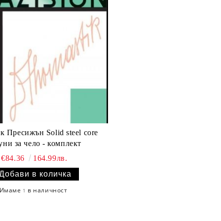
к Пресижън Solid steel core
уни за чело - комплект
€84.36
164.99лв.
Имаме
в наличност
1